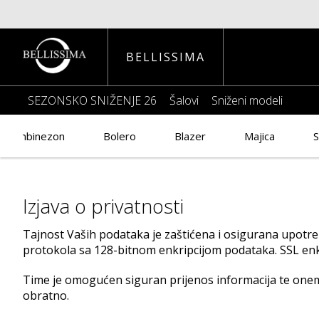
BELLISSIMA
SEZONSKO SNIŽENJE 26
Šalovi
Sniženi modeli
Kombinezon
Bolero
Blazer
Majica
Sa
Izjava o privatnosti
Tajnost Vaših podataka je zaštićena i osigurana upotre
protokola sa 128-bitnom enkripcijom podataka. SSL enkr
Time je omogućen siguran prijenos informacija te onem
obratno.