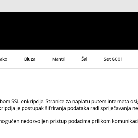
ko
Bluza
Mantil
Šal
Set 8001
bom SSL enkripcije. Stranice za naplatu putem interneta os
ipcija je postupak šifriranja podataka radi spriječavanja n
ogućen nedozvoljen pristup podacima prilikom komunikacije