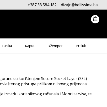
+387 33 584 182
dizajn@bellissima.ba
Tunika
Kaput
Džemper
Prsluk
Panta
igurane su korištenjem Secure Socket Layer (SSL)
eovlaštenog pristupa prilikom njihovog prijenosa.
 između korisnikovog računala i Monri servisa, te