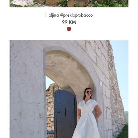
Haljina #prekloptobacco
99 KM