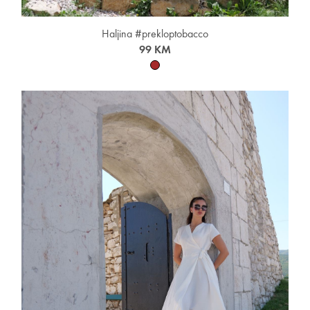
Haljina #prekloptobacco
99 KM