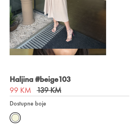
Haljina #beige103
99 KM
139 KM
Dostupne boje