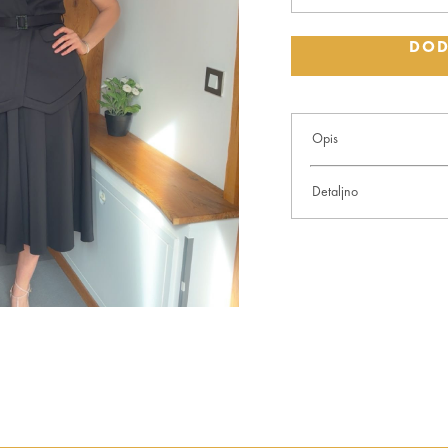
DOD
Opis
Crni prsluk sa pojasom
Detaljno
57% poliester
38% viskoza
5% elastin