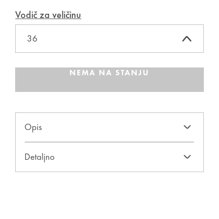
Vodič za veličinu
NEMA NA STANJU
Opis
suknja trikotaža sa izrezom
Detaljno
91% viskoza
8% poliester