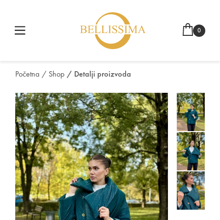
0
Početna
/ Shop
/ Detalji proizvoda