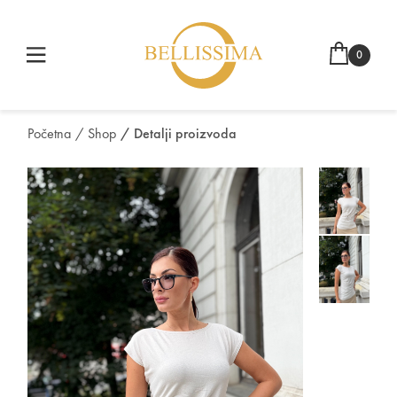
0
Početna
/ Shop
/ Detalji proizvoda