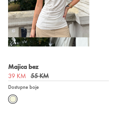
Majica bez
39 KM
55 KM
Dostupne boje