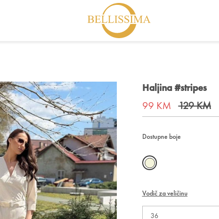
Haljina #stripes
99 KM
129 KM
Dostupne boje
Vodič za veličinu