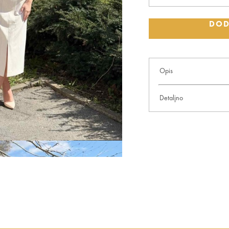
DOD
Opis
Elegantna haljina na pruge sa
Detaljno
67% viskoza
29% poliester
4% elastin