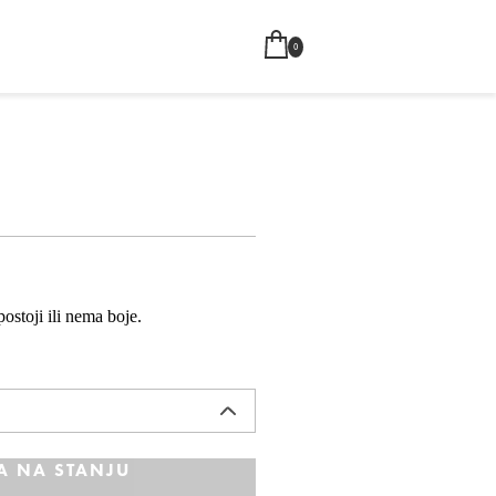
0
ostoji ili nema boje.
A NA STANJU