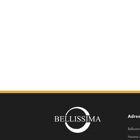
Adre
Bellissi
Hasana 