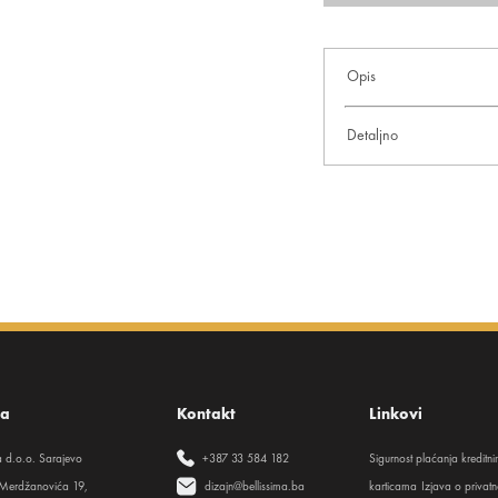
Opis
Detaljno
sa
Kontakt
Linkovi
ma d.o.o. Sarajevo
+387 33 584 182
Sigurnost plaćanja kreditn
Merdžanovića 19,
dizajn@bellissima.ba
karticama
Izjava o privatn