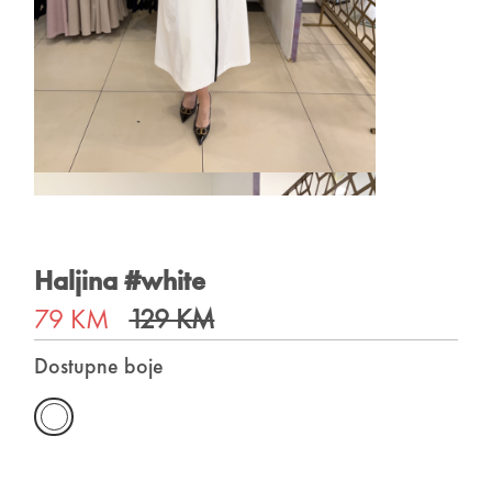
Haljina #white
79 KM
129 KM
Dostupne boje