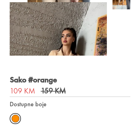
Sako #orange
109 KM
159 KM
Dostupne boje