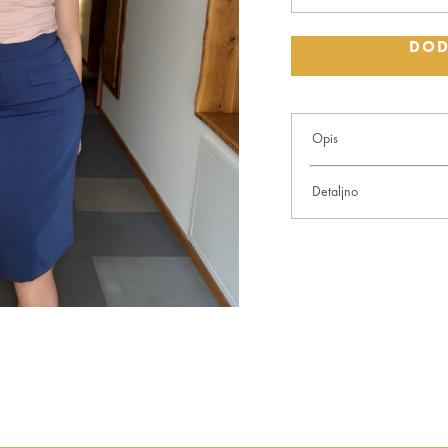
DOD
Opis
Midi suknja sa imitacijom dže
Detaljno
72% viscose
26% polyester
2% elastin