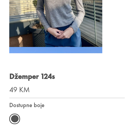
Džemper 124s
49 KM
Dostupne boje