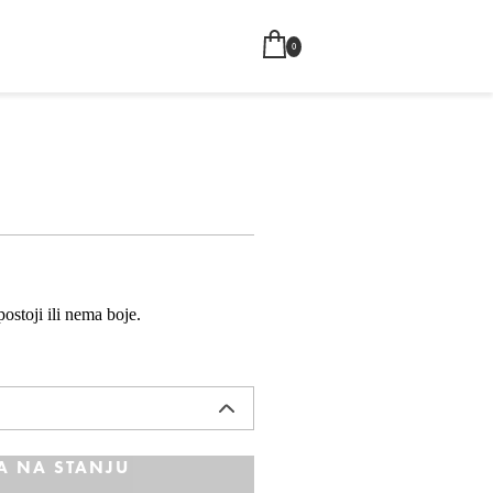
0
ostoji ili nema boje.
A NA STANJU