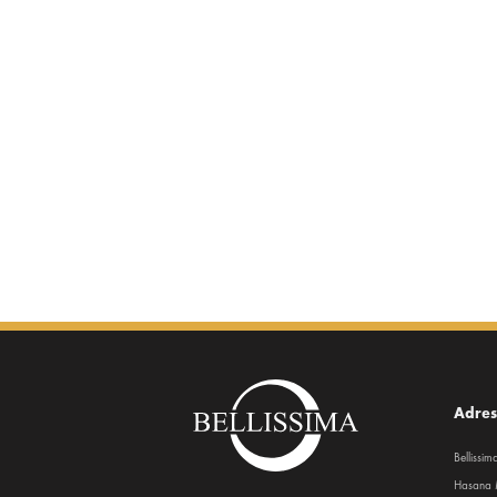
Adre
Bellissi
Hasana 