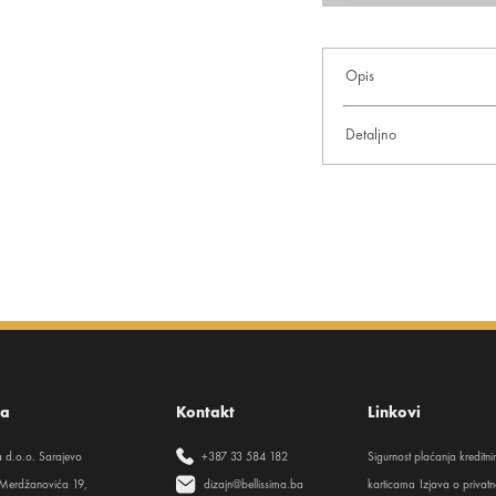
Opis
Detaljno
sa
Kontakt
Linkovi
ma d.o.o. Sarajevo
+387 33 584 182
Sigurnost plaćanja kreditn
Merdžanovića 19,
dizajn@bellissima.ba
karticama
Izjava o privatn