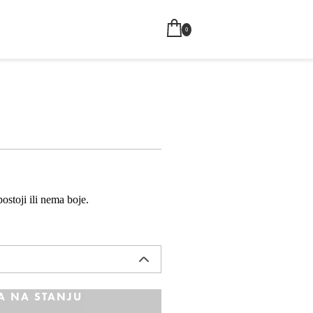
0
ostoji ili nema boje.
A NA STANJU