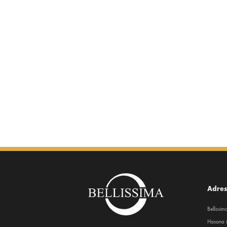
Adre
Bellissi
Hasana 