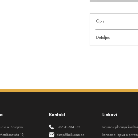
Opis
Detaljno
sa
Kontakt
Linkovi
ma d.o.o. Sarajevo
+387 33 584 182
Sigurnost plaćanja kreditn
Merdžanovića 19,
dizajn@bellissima.ba
karticama
Izjava o privatn