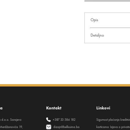
Opis
Detaljno
sa
Kontakt
Linkovi
ma d.o.o. Sarajevo
+387 33 584 182
Sigurnost plaćanja kreditn
Merdžanovića 19,
dizajn@bellissima.ba
karticama
Izjava o privatn