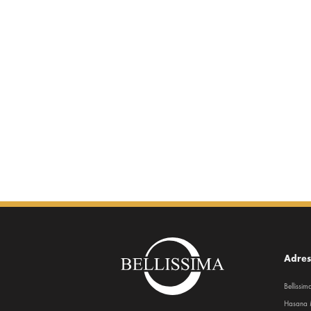
Adre
Bellissi
Hasana 