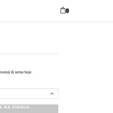
0
ostoji ili nema boje.
A NA STANJU