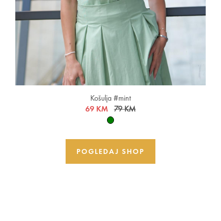
Košulja #mint
69 KM
79 KM
POGLEDAJ SHOP