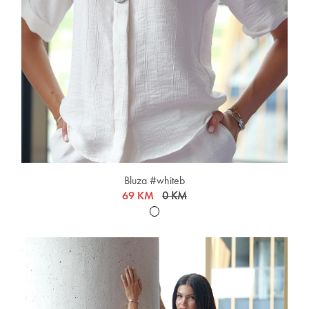
Bluza #whiteb
69 KM
0 KM